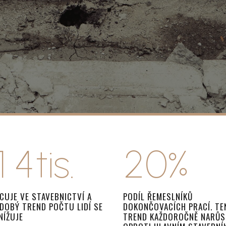
1
7
2
0
8
0
3
1
9
1
4
t
i
s
.
2
0
%
2
5
3
ACUJE VE STAVEBNICTVÍ A
PODÍL ŘEMESLNÍKŮ
DOBÝ TREND POČTU LIDÍ SE
DOKONČOVACÍCH PRACÍ. T
NÍŽUJE
TREND KAŽDOROČNĚ NARŮS