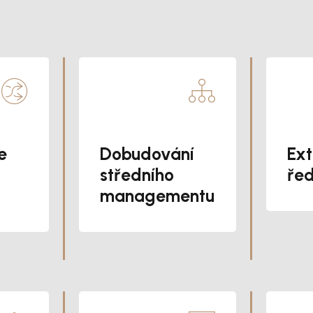
e
Dobudování
Ext
středního
řed
managementu