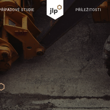
2
PŘÍPADOVÉ STUDIE
PŘÍLEŽITOSTI
3
4
5
⬡
0
6