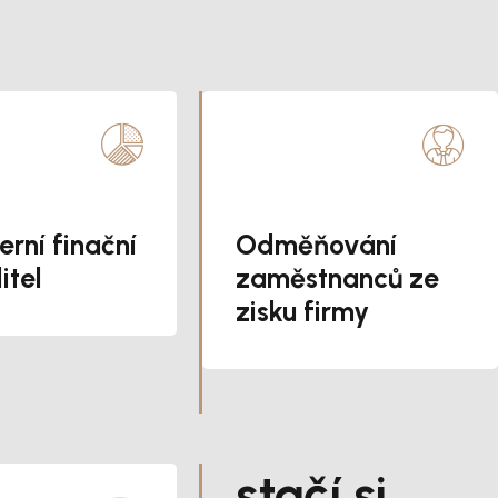
erní finační
Odměňování
itel
zaměstnanců ze
zisku firmy
...stačí si