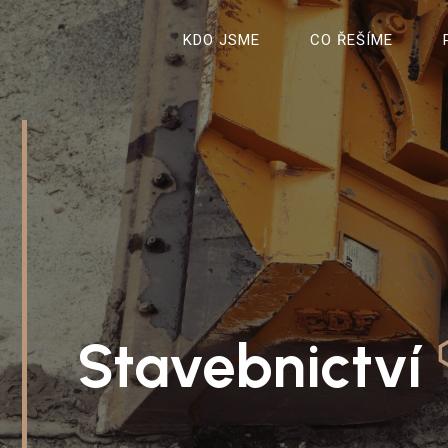
KDO JSME
CO ŘEŠÍME
0
1
Stavebnictví
2
0