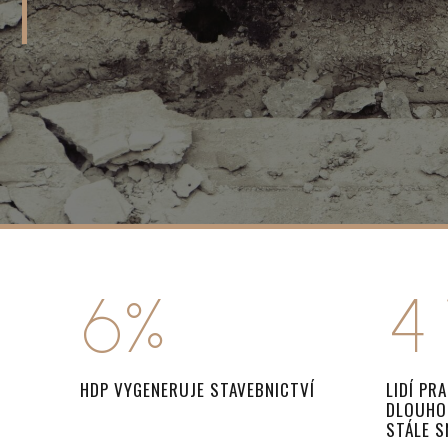
3
1
4
2
5
3
6
%
4
7
5
HDP VYGENERUJE STAVEBNICTVÍ
LIDÍ PR
DLOUHO
STÁLE S