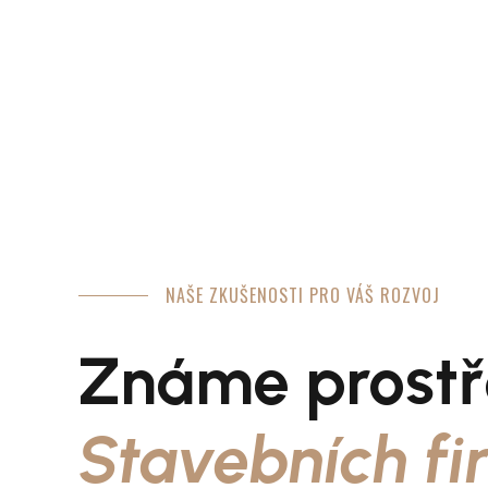
8
6
9
7
0
8
NAŠE ZKUŠENOSTI PRO VÁŠ ROZVOJ
9
Známe prostř
0
Stavebních fi