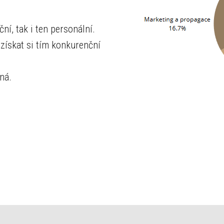
8
9
ční, tak i ten personální.
 získat si tím konkurenční
9
0
ná.
0